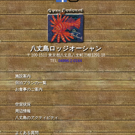
八丈島ロッジオーシャン
〒100-1511 東京都八丈島八丈町三根1291-18
TEL:
04996-2-0164
施設案内
宿泊プランの一覧
お食事のご案内
空室状況
周辺情報
八丈島のアクティビティ
よくある質問