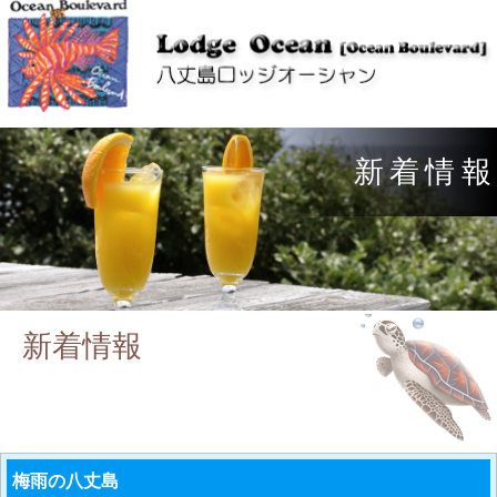
新
着
情
報
新着情報
梅雨の八丈島