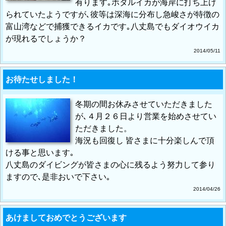
有ります｡ホタルイカが海岸に打ち上げ
られていたようですが､彼等は深海に分布し急峻さが特徴の
富山湾などで捕獲できるイカです｡八丈島でもダイオウイカ
が現れるでしょうか？
2014/05/11
お待たせしました！
冬期の間お休みさせていただきました
が､４月２６日より営業を始めさせてい
ただきました。
海況も回復し 皆さまに十分楽しんで頂
ける事と思います｡
八丈島のダイビングが皆さまの心に残るよう努力して参り
ますので､是非おいで下さい｡
2014/04/26
あけましておめでとうございます