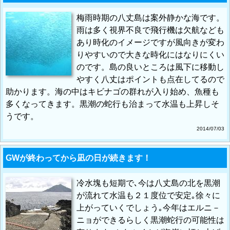
梅雨時期の八丈島は案外静かな海です。
雨は多く視界不良で飛行機は欠航なども
あり時化のイメージですが風向きが変わ
りやすいので大きな時化にはなりにくい
のです。島の良いところは風下に移動し
やすく八丈はポイントも点在してるので
助かります。海の中はキビナゴの群れが入り始め、魚種も
多くなってきます。黒潮の蛇行も治まって水温も上昇しそ
うです。
2014/07/03
GWが終わってから凪の日が続きます！
冷水塊も短期で､今は八丈島の北を黒潮
が流れて水温も２１度位で安定｡徐々に
上がっていくでしょう｡今年はエルニ－
ニョができるらしく黒潮蛇行の可能性は